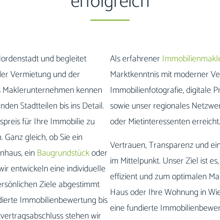
erfolgreich
ordenstadt und begleitet
Als erfahrener
Immobilienmakl
 der Vermietung und der
Marktkenntnis mit moderner Ve
ges Maklerunternehmen kennen
Immobilienfotografie, digitale
en Stadtteilen bis ins Detail.
sowie unser regionales Netzwer
preis für Ihre Immobilie zu
oder Mietinteressenten erreicht
 Ganz gleich, ob Sie ein
Vertrauen, Transparenz und ei
enhaus, ein
Baugrundstück
oder
im Mittelpunkt. Unser Ziel ist e
r entwickeln eine individuelle
effizient und zum optimalen Ma
ersönlichen Ziele abgestimmt
Haus oder Ihre Wohnung in Wies
ndierte Immobilienbewertung bis
eine fundierte Immobilienbewert
vertragsabschluss stehen wir