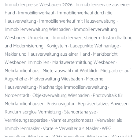
Immobilienpreise Wiesbaden 2026
·
Immobilienservice aus einer
Hand
·
Immobilienverkauf
·
Immobilienverkauf durch die
Hausverwaltung
·
Immobilienverkauf mit Hausverwaltung
·
Immobilienverwaltung Wiesbaden
·
Immobilienverwaltung
Wiesbaden Umgebung
·
Immobilienwert steigern
·
Instandhaltung
und Modernisierung
·
Königstein
·
Ladepunkte Wohnanlage
·
Makler und Hausverwaltung aus einer Hand
·
Marktbericht
Wiesbaden Immobilien
·
Marktwertermittlung Wiesbaden
·
Mehrfamilienhaus
·
Mieterauswahl mit Weitblick
·
Mietpartner auf
Augenhöhe
·
Mietverwaltung Wiesbaden
·
Moderne
Hausverwaltung
·
Nachhaltige Immobilienverwaltung
·
Nordenstadt
·
Objektverwaltung Wiesbaden
·
Photovoltaik für
Mehrfamilienhäuser
·
Preisnavigator
·
Repräsentatives Anwesen
·
Rundum-sorglos-Vermietung
·
Standortanalyse
·
Vermietungsexpertise
·
Vermietungskompass
·
Verwalter als
Immobilienmakler
·
Vorteile Verwalter als Makler
·
WEG
Verwaltung Wiesbaden
·
WEG-Verwaltung Wiesbaden
·
Wie viel ist