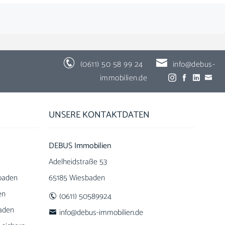
(0611) 50 58 99 24
info@debus-
immobilien.de
UNSERE KONTAKTDATEN
DEBUS Immobilien
Adelheidstraße 53
baden
65185 Wiesbaden
en
(0611) 50589924
baden
info@debus-immobilien.de