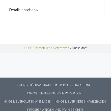
Details ansehen »
DEBUS Immobilien
>
Referenzen
>
Düsseldorf
GRUNDSTÜCKSVERKAUF
IMMOBILIENVERWALTUNG
IMMOBILIENBEWERTUNG IN WIESBADEN
IMMOBILIE VERKAUFEN WIESBADEN
IMMOBILIE VERMIETEN IN WIESBADEN
TIPPGEBER WERDEN UND PRÄMIE SICHERN