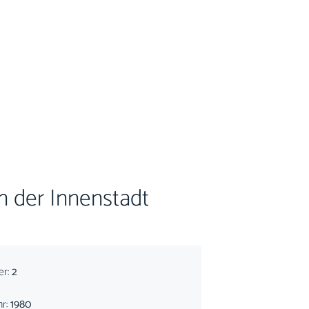
n der Innenstadt
er:
2
hr:
1980